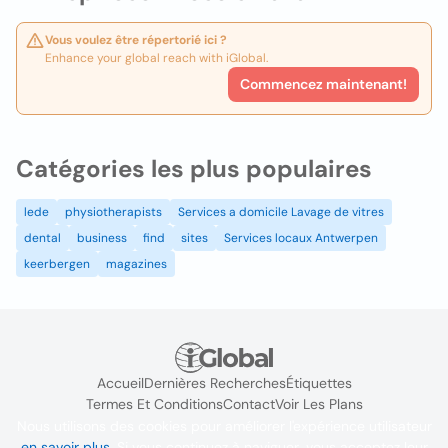
Vous voulez être répertorié ici ?
Enhance your global reach with iGlobal.
Commencez maintenant!
Catégories les plus populaires
lede
physiotherapists
Services a domicile Lavage de vitres
dental
business
find
sites
Services locaux Antwerpen
keerbergen
magazines
Accueil
Dernières Recherches
Étiquettes
Termes Et Conditions
Contact
Voir Les Plans
Nous utilisons des cookies pour améliorer l'expérience utilisateur
en savoir plus
. Si vous continuez à naviguer, vous acceptez leur