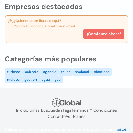
Empresas destacadas
¿Quieres estar listado aquí?
Mejora tu alcance global con iGlobal.
¡Comienza ahora!
Categorías más populares
turismo
calzado
agencia
taller
nacional
plasticos
moldes
gestion
agua
gas
Inicio
Ultimas Búsquedas
Tags
Términos Y Condiciones
Contacto
Ver Planes
Utilizamos cookies para mejorar la experiencia del usuario
saber