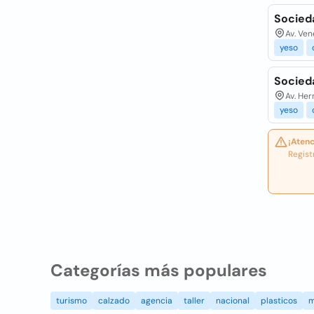
Socied
Av. Ven
yeso
Socied
Av. Her
yeso
¡Atenc
Regist
Categorías más populares
turismo
calzado
agencia
taller
nacional
plasticos
m