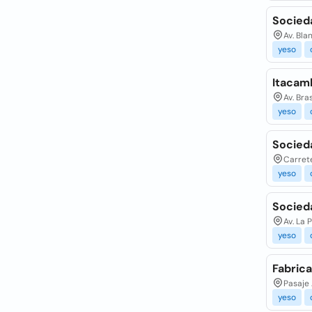
Socied
Av. Bl
yeso
Itacam
Av. Bra
yeso
Socied
Carrete
yeso
Socied
Av. La 
yeso
Fabric
Pasaje
yeso