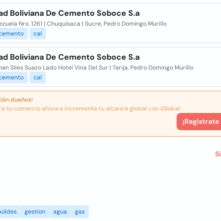
ad Boliviana De Cemento Soboce S.a
ezuela Nro. 1261 | Chuquisaca | Sucre, Pedro Domingo Murillo
cemento
cal
ad Boliviana De Cemento Soboce S.a
nan Siles Suazo Lado Hotel Vina Del Sur | Tarija, Pedro Domingo Murillo
cemento
cal
ión dueños!
ra tu comercio ahora e incrementa tu alcance global con iGlobal.
¡Registrate
S
oldes
gestion
agua
gas