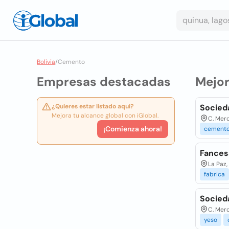
Bolivia
/
Cemento
Empresas destacadas
Mejo
¿Quieres estar listado aquí?
Socieda
Mejora tu alcance global con iGlobal.
C. Merc
¡Comienza ahora!
cement
Fances
La Paz,
fabrica
Socied
C. Merc
yeso