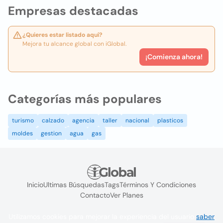
Empresas destacadas
¿Quieres estar listado aquí?
Mejora tu alcance global con iGlobal.
¡Comienza ahora!
Categorías más populares
turismo
calzado
agencia
taller
nacional
plasticos
moldes
gestion
agua
gas
Inicio
Ultimas Búsquedas
Tags
Términos Y Condiciones
Contacto
Ver Planes
Utilizamos cookies para mejorar la experiencia del usuario
saber