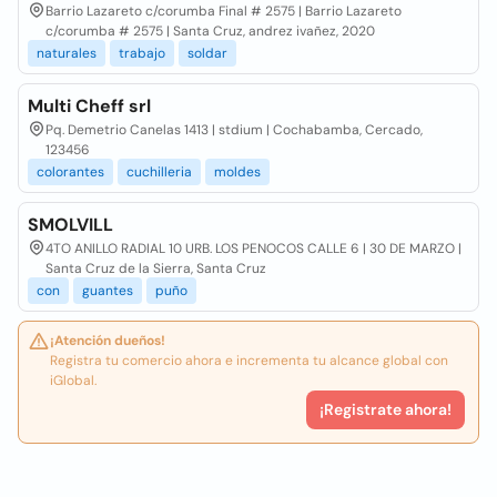
Barrio Lazareto c/corumba Final # 2575 | Barrio Lazareto
c/corumba # 2575 | Santa Cruz, andrez ivañez, 2020
naturales
trabajo
soldar
Multi Cheff srl
Pq. Demetrio Canelas 1413 | stdium | Cochabamba, Cercado,
123456
colorantes
cuchilleria
moldes
SMOLVILL
4TO ANILLO RADIAL 10 URB. LOS PENOCOS CALLE 6 | 30 DE MARZO |
Santa Cruz de la Sierra, Santa Cruz
con
guantes
puño
¡Atención dueños!
Registra tu comercio ahora e incrementa tu alcance global con
iGlobal.
¡Registrate ahora!