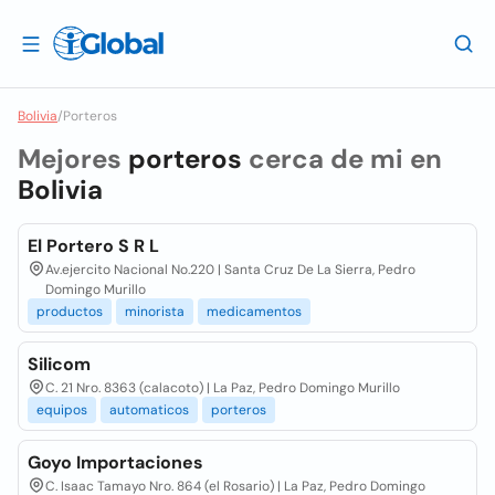
Bolivia
/
Porteros
Mejores
porteros
cerca de mi en
Bolivia
El Portero S R L
Av.ejercito Nacional No.220 | Santa Cruz De La Sierra, Pedro
Domingo Murillo
productos
minorista
medicamentos
Silicom
C. 21 Nro. 8363 (calacoto) | La Paz, Pedro Domingo Murillo
equipos
automaticos
porteros
Goyo Importaciones
C. Isaac Tamayo Nro. 864 (el Rosario) | La Paz, Pedro Domingo