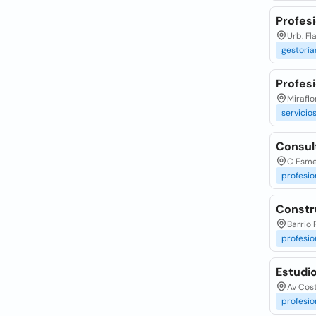
Profes
Urb. Fl
gestoría
Profes
Miraflo
servicio
Consul
C Esme
profesio
Constr
Barrio
profesio
Estudi
Av Cost
profesio