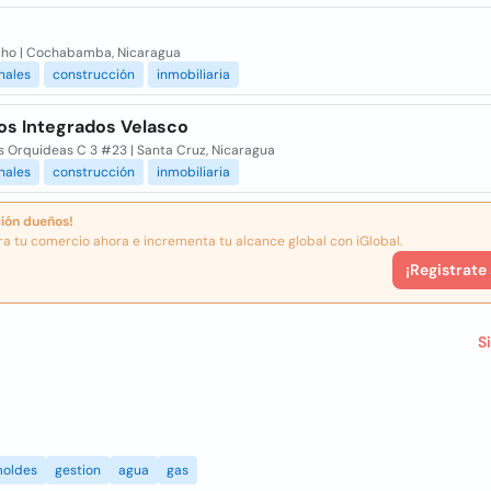
ho | Cochabamba, Nicaragua
nales
construcción
inmobiliaria
ios Integrados Velasco
s Orquideas C 3 #23 | Santa Cruz, Nicaragua
nales
construcción
inmobiliaria
ión dueños!
ra tu comercio ahora e incrementa tu alcance global con iGlobal.
¡Registrate
S
oldes
gestion
agua
gas