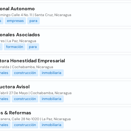
ional Autonomo
amingo Calle 4 No. 11 | Santa Cruz, Nicaragua
s
empresas
para
ionales Asociados
res | La Paz, Nicaragua
s
formación
para
tora Honestidad Empresarial
ralda | Cochabamba, Nicaragua
nales
construcción
inmobiliaria
uctora Avisol
 Fabril 27 De Mayo | Cochabamba, Nicaragua
nales
construcción
inmobiliaria
os & Reformas
anera, Calle 28 No 1020 | La Paz, Nicaragua
nales
construcción
inmobiliaria