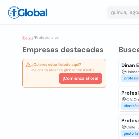
Bolivia
/
Profesionales
Empresas destacadas
Busc
¿Quieres estar listado aquí?
Dinan E
Mejora tu alcance global con iGlobal.
Lisímac
¡Comienza ahora!
profesio
Profesi
C V. O
electrón
Profesi
Calle 1
gestoría