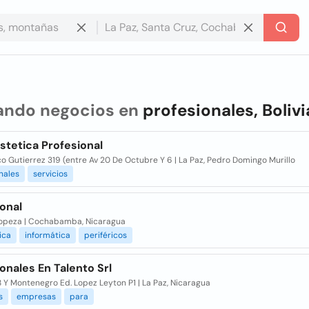
ando negocios en
profesionales, Bolivi
stetica Profesional
o Gutierrez 319 (entre Av 20 De Octubre Y 6 | La Paz, Pedro Domingo Murillo
nales
servicios
onal
ropeza | Cochabamba, Nicaragua
ica
informática
periféricos
onales En Talento Srl
8 Y Montenegro Ed. Lopez Leyton P1 | La Paz, Nicaragua
s
empresas
para