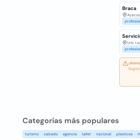
Braca
Ayacuc
profesio
Servic
Urb. La
profesio
¡Atenc
Regist
Categorías más populares
turismo
calzado
agencia
taller
nacional
plasticos
m