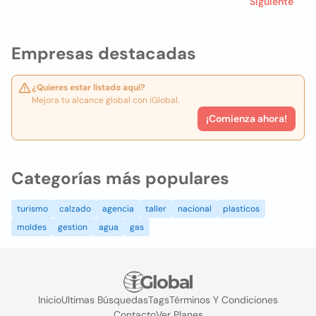
Siguiente
Empresas destacadas
¿Quieres estar listado aquí?
Mejora tu alcance global con iGlobal.
¡Comienza ahora!
Categorías más populares
turismo
calzado
agencia
taller
nacional
plasticos
moldes
gestion
agua
gas
Inicio
Ultimas Búsquedas
Tags
Términos Y Condiciones
Contacto
Ver Planes