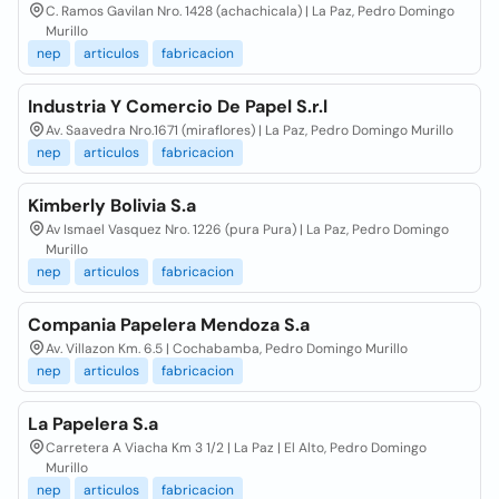
C. Ramos Gavilan Nro. 1428 (achachicala) | La Paz, Pedro Domingo
Murillo
nep
articulos
fabricacion
Industria Y Comercio De Papel S.r.l
Av. Saavedra Nro.1671 (miraflores) | La Paz, Pedro Domingo Murillo
nep
articulos
fabricacion
Kimberly Bolivia S.a
Av Ismael Vasquez Nro. 1226 (pura Pura) | La Paz, Pedro Domingo
Murillo
nep
articulos
fabricacion
Compania Papelera Mendoza S.a
Av. Villazon Km. 6.5 | Cochabamba, Pedro Domingo Murillo
nep
articulos
fabricacion
La Papelera S.a
Carretera A Viacha Km 3 1/2 | La Paz | El Alto, Pedro Domingo
Murillo
nep
articulos
fabricacion