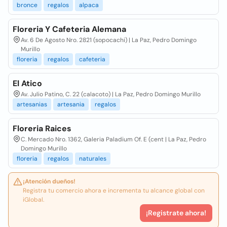
bronce
regalos
alpaca
Floreria Y Cafeteria Alemana
Av. 6 De Agosto Nro. 2821 (sopocachi) | La Paz, Pedro Domingo
Murillo
floreria
regalos
cafeteria
El Atico
Av. Julio Patino, C. 22 (calacoto) | La Paz, Pedro Domingo Murillo
artesanias
artesania
regalos
Floreria Raices
C. Mercado Nro. 1362, Galeria Paladium Of. E (cent | La Paz, Pedro
Domingo Murillo
floreria
regalos
naturales
¡Atención dueños!
Registra tu comercio ahora e incrementa tu alcance global con
iGlobal.
¡Registrate ahora!