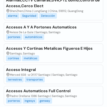
Alarmas,CCTV Camaras,DVR,PTZ domo,Control de
Acceso,Cerco Elect
ShenZhen,China | LongGang | China, 518112, GuangDong
alarma
Seguridad
Detección
Accesos A Y A Portones Automaticos
Avisos De La Guía | Santiago, Santiago
portones
automáticos
Accesos Y Cortinas Metalicas Figueroa E Hijos
Santiago, Santiago
cortinas
metálicas
Acceso Integral
Merced 838 -a Of.117 Santiago | Santiago, Santiago
terrestres
transportes
Accesos Automaticos Full Control
Padre Orellana 1386 Santiago | Santiago, Santiago
porteros
ingesys
genway