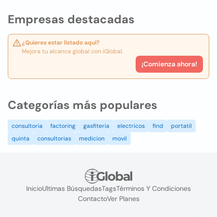
Empresas destacadas
¿Quieres estar listado aquí?
Mejora tu alcance global con iGlobal.
¡Comienza ahora!
Categorías más populares
consultoria
factoring
gasfiteria
electricos
find
portatil
quinta
consultorias
medicion
movil
Inicio
Ultimas Búsquedas
Tags
Términos Y Condiciones
Contacto
Ver Planes