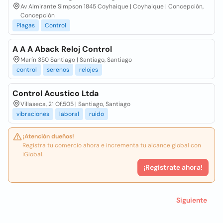
Av Almirante Simpson 1845 Coyhaique | Coyhaique | Concepción,
Concepción
Plagas
Control
A A A Aback Reloj Control
Marín 350 Santiago | Santiago, Santiago
control
serenos
relojes
Control Acustico Ltda
Villaseca, 21 Of,505 | Santiago, Santiago
vibraciones
laboral
ruido
¡Atención dueños!
Registra tu comercio ahora e incrementa tu alcance global con
iGlobal.
¡Registrate ahora!
Siguiente