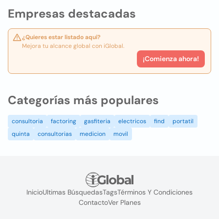
Empresas destacadas
¿Quieres estar listado aquí?
Mejora tu alcance global con iGlobal.
¡Comienza ahora!
Categorías más populares
consultoria
factoring
gasfiteria
electricos
find
portatil
quinta
consultorias
medicion
movil
Inicio
Ultimas Búsquedas
Tags
Términos Y Condiciones
Contacto
Ver Planes