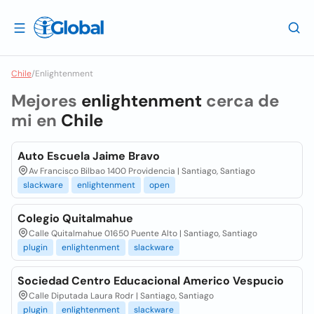
Chile
/
Enlightenment
Mejores
enlightenment
cerca de
mi en
Chile
Auto Escuela Jaime Bravo
Av Francisco Bilbao 1400 Providencia | Santiago, Santiago
slackware
enlightenment
open
Colegio Quitalmahue
Calle Quitalmahue 01650 Puente Alto | Santiago, Santiago
plugin
enlightenment
slackware
Sociedad Centro Educacional Americo Vespucio
Calle Diputada Laura Rodr | Santiago, Santiago
plugin
enlightenment
slackware