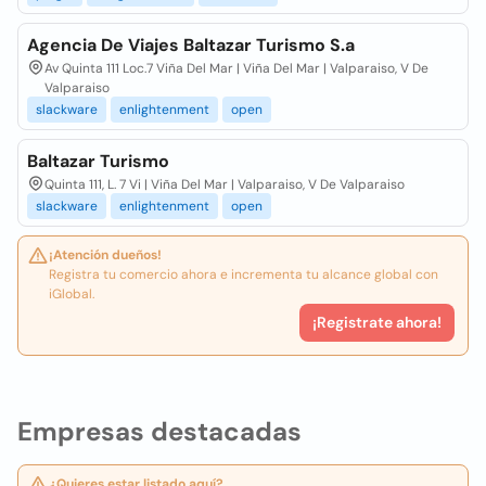
Agencia De Viajes Baltazar Turismo S.a
Av Quinta 111 Loc.7 Viña Del Mar | Viña Del Mar | Valparaiso, V De
Valparaiso
slackware
enlightenment
open
Baltazar Turismo
Quinta 111, L. 7 Vi | Viña Del Mar | Valparaiso, V De Valparaiso
slackware
enlightenment
open
¡Atención dueños!
Registra tu comercio ahora e incrementa tu alcance global con
iGlobal.
¡Registrate ahora!
Empresas destacadas
¿Quieres estar listado aquí?