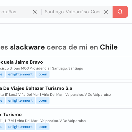
res
slackware
cerca de mi en
Chile
scuela Jaime Bravo
cisco Bilbao 1400 Providencia | Santiago, Santiago
re
enlightenment
open
 De Viajes Baltazar Turismo S.a
ta 111 Loc.7 Viña Del Mar | Viña Del Mar | Valparaiso, V De Valparaiso
re
enlightenment
open
ar Turismo
111, L. 7 Vi | Viña Del Mar | Valparaiso, V De Valparaiso
re
enlightenment
open