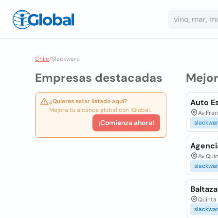
Chile
/
Slackware
Empresas destacadas
Mejo
¿Quieres estar listado aquí?
Auto E
Mejora tu alcance global con iGlobal.
Av Fran
¡Comienza ahora!
slackwa
Agencia
Av Quin
slackwa
Baltaz
Quinta 
slackwa