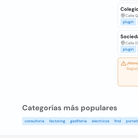
Colegi
Calle Q
plugin
Socied
Calle D
plugin
¡Atenc
Regist
Categorías más populares
consultoria
factoring
gasfiteria
electricos
find
portati