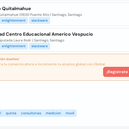
o Quitalmahue
uitalmahue 01650 Puente Alto | Santiago, Santiago
enlightenment
slackware
ad Centro Educacional Americo Vespucio
iputada Laura Rodr | Santiago, Santiago
enlightenment
slackware
ión dueños!
ra tu comercio ahora e incrementa tu alcance global con iGlobal.
¡Registrate
l
quinta
consultorias
medicion
movil