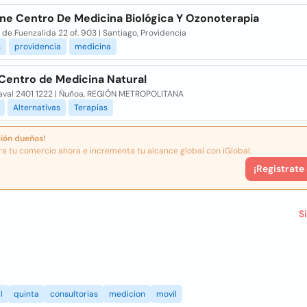
ne Centro De Medicina Biológica Y Ozonoterapia
de Fuenzalida 22 of. 903 | Santiago, Providencia
s
providencia
medicina
 Centro de Medicina Natural
zaval 2401 1222 | Ñuñoa, REGIÓN METROPOLITANA
Alternativas
Terapias
ión dueños!
ra tu comercio ahora e incrementa tu alcance global con iGlobal.
¡Registrate
S
l
quinta
consultorias
medicion
movil