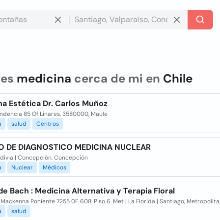
res
medicina
cerca de mi en
Chile
a Estética Dr. Carlos Muñoz
ndencia 85 Of Linares, 3580000, Maule
a
salud
Centros
O DE DIAGNOSTICO MEDICINA NUCLEAR
ldivia | Concepción, Concepción
a
Nuclear
Médicos
de Bach : Medicina Alternativa y Terapia Floral
Mackenna Poniente 7255 0F. 608. Piso 6. Met | La Florida | Santiago, Metropolit
a
salud