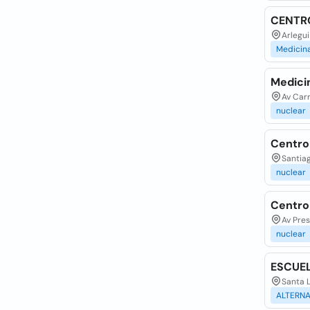
CENTRO
Arlegui
Medicin
Medici
Av Car
nuclear
Centro
Santiag
nuclear
Centro
Av Pres
nuclear
ESCUEL
Santa L
ALTERNA