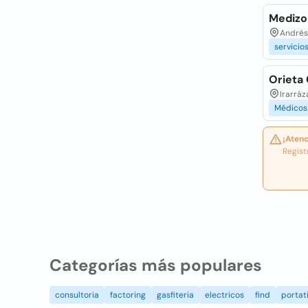
Medizo
Andrés 
servicio
Orieta
Irarrá
Médicos
¡Atenc
Regist
Categorías más populares
consultoria
factoring
gasfiteria
electricos
find
portati