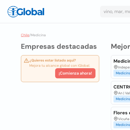
Chile
/
Medicina
Empresas destacadas
Mejo
¿Quieres estar listado aquí?
Medicin
Mejora tu alcance global con iGlobal.
Indepe
¡Comienza ahora!
Medicin
CENTR
An | Va
Medicin
Flores 
Vicuña 
Medicin