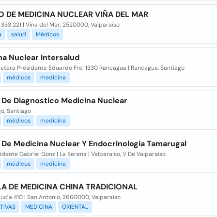
 DE MEDICINA NUCLEAR VIÑA DEL MAR
 333 221 | Viña del Mar, 2520000, Valparaíso
a
salud
Médicos
na Nuclear Intersalud
retera Presidente Eduardo Frei 1330 Rancagua | Rancagua, Santiago
médicos
medicina
 De Diagnostico Medicina Nuclear
o, Santiago
médicos
medicina
 De Medicina Nuclear Y Endocrinologia Tamarugal
idente Gabriel Gonz | La Serena | Valparaiso, V De Valparaiso
médicos
medicina
A DE MEDICINA CHINA TRADICIONAL
ucía 410 | San Antonio, 2660000, Valparaíso
TIVAS
MEDICINA
ORIENTAL