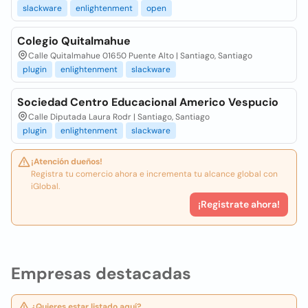
slackware
enlightenment
open
Colegio Quitalmahue
Calle Quitalmahue 01650 Puente Alto | Santiago, Santiago
plugin
enlightenment
slackware
Sociedad Centro Educacional Americo Vespucio
Calle Diputada Laura Rodr | Santiago, Santiago
plugin
enlightenment
slackware
¡Atención dueños!
Registra tu comercio ahora e incrementa tu alcance global con
iGlobal.
¡Registrate ahora!
Empresas destacadas
¿Quieres estar listado aquí?