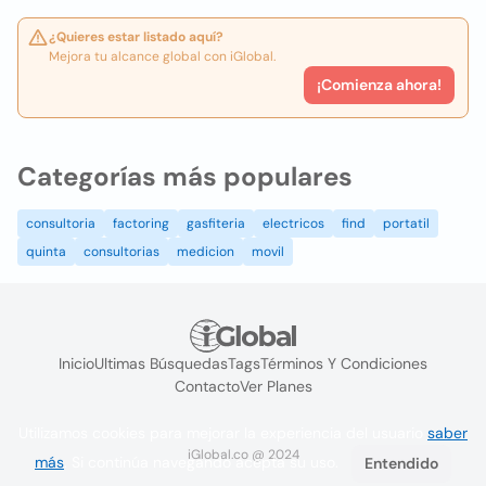
¿Quieres estar listado aquí?
Mejora tu alcance global con iGlobal.
¡Comienza ahora!
Categorías más populares
consultoria
factoring
gasfiteria
electricos
find
portatil
quinta
consultorias
medicion
movil
Inicio
Ultimas Búsquedas
Tags
Términos Y Condiciones
Contacto
Ver Planes
Utilizamos cookies para mejorar la experiencia del usuario
saber
iGlobal.co @ 2024
más
. Si continúa navegando acepta su uso.
Entendido