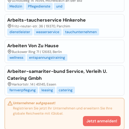
Schloßweg 14 74544, Michelbach an der Bilz
Medizin
Pflegedienste
und
Arbeits-taucherservice Hinkerohe
Fritz-reuter-str. 36 | 19370, Parchim
dienstleister
wasserservice
tauchunternehmen
Arbeiten Von Zu Hause
Buckower Ring 71 | 12683, Berlin
wellness
entspannungstraining
Arbeiter-samariter-bund Service, Verleih U.
Catering Gmbh
Harkortstr. 14 | 45145, Essen
fernverpflegung
leasing
catering
Unternehmer aufgepasst!
Registrieren Sie jetzt Ihr Unternehmen und erweitern Sie Ihre
globale Reichweite mit iGlobal.
Jetzt anmelden!