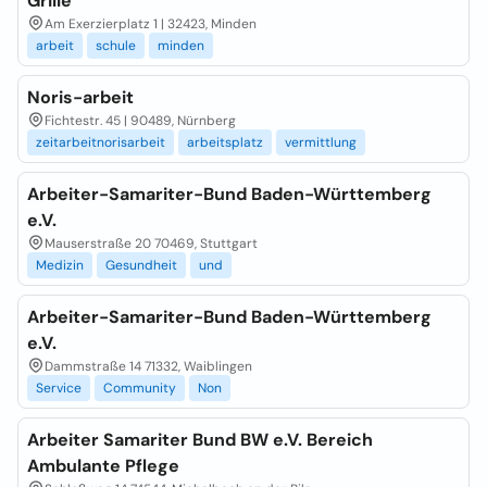
Grille
Am Exerzierplatz 1 | 32423, Minden
arbeit
schule
minden
Noris-arbeit
Fichtestr. 45 | 90489, Nürnberg
zeitarbeitnorisarbeit
arbeitsplatz
vermittlung
Arbeiter-Samariter-Bund Baden-Württemberg
e.V.
Mauserstraße 20 70469, Stuttgart
Medizin
Gesundheit
und
Arbeiter-Samariter-Bund Baden-Württemberg
e.V.
Dammstraße 14 71332, Waiblingen
Service
Community
Non
Arbeiter Samariter Bund BW e.V. Bereich
Ambulante Pflege