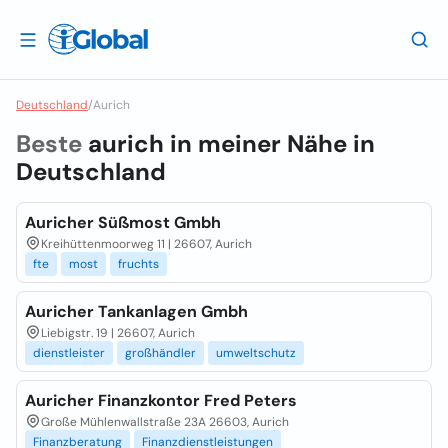
Deutschland
/
Aurich
Beste
aurich in meiner Nähe in
Deutschland
Auricher Süßmost Gmbh
Kreihüttenmoorweg 11 | 26607, Aurich
fte
most
fruchts
Auricher Tankanlagen Gmbh
Liebigstr. 19 | 26607, Aurich
dienstleister
großhändler
umweltschutz
Auricher Finanzkontor Fred Peters
Große Mühlenwallstraße 23A 26603, Aurich
Finanzberatung
Finanzdienstleistungen