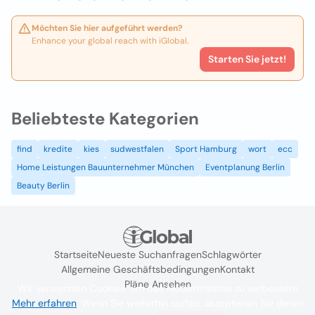
Möchten Sie hier aufgeführt werden?
Enhance your global reach with iGlobal.
Starten Sie jetzt!
Beliebteste Kategorien
find
kredite
kies
sudwestfalen
Sport Hamburg
wort
ecc
Home Leistungen Bauunternehmer München
Eventplanung Berlin
Beauty Berlin
Startseite
Neueste Suchanfragen
Schlagwörter
Allgemeine Geschäftsbedingungen
Kontakt
Pläne Ansehen
Wir verwenden Cookies, um das Nutzererlebnis zu verbessern
Mehr erfahren
. Wenn Sie weiterhin surfen, akzeptieren Sie deren