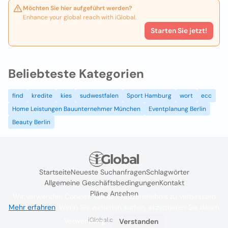
Möchten Sie hier aufgeführt werden?
Enhance your global reach with iGlobal.
Starten Sie jetzt!
Beliebteste Kategorien
find
kredite
kies
sudwestfalen
Sport Hamburg
wort
ecc
Home Leistungen Bauunternehmer München
Eventplanung Berlin
Beauty Berlin
Startseite
Neueste Suchanfragen
Schlagwörter
Allgemeine Geschäftsbedingungen
Kontakt
Pläne Ansehen
Wir verwenden Cookies, um das Nutzererlebnis zu verbessern
Mehr erfahren
. Wenn Sie weiterhin surfen, akzeptieren Sie deren
iGlobal.co @ 2024
Verwendung.
Verstanden