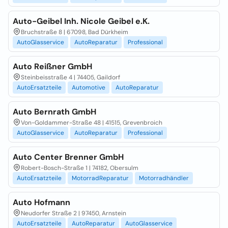
Auto-Geibel Inh. Nicole Geibel e.K.
Bruchstraße 8 | 67098, Bad Dürkheim
AutoGlasservice
AutoReparatur
Professional
Auto Reißner GmbH
Steinbeisstraße 4 | 74405, Gaildorf
AutoErsatzteile
Automotive
AutoReparatur
Auto Bernrath GmbH
Von-Goldammer-Straße 48 | 41515, Grevenbroich
AutoGlasservice
AutoReparatur
Professional
Auto Center Brenner GmbH
Robert-Bosch-Straße 1 | 74182, Obersulm
AutoErsatzteile
MotorradReparatur
Motorradhändler
Auto Hofmann
Neudorfer Straße 2 | 97450, Arnstein
AutoErsatzteile
AutoReparatur
AutoGlasservice