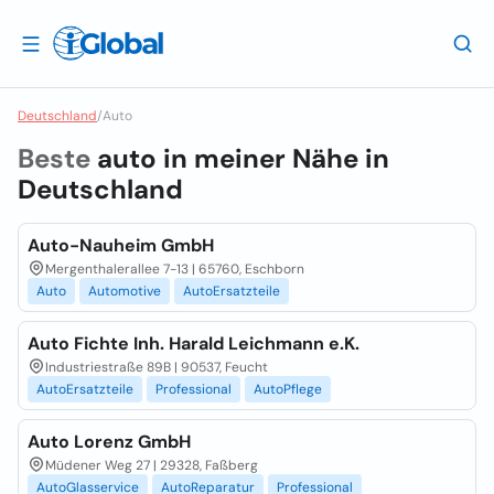
Deutschland
/
Auto
Beste
auto in meiner Nähe in
Deutschland
Auto-Nauheim GmbH
Mergenthalerallee 7-13 | 65760, Eschborn
Auto
Automotive
AutoErsatzteile
Auto Fichte Inh. Harald Leichmann e.K.
Industriestraße 89B | 90537, Feucht
AutoErsatzteile
Professional
AutoPflege
Auto Lorenz GmbH
Müdener Weg 27 | 29328, Faßberg
AutoGlasservice
AutoReparatur
Professional