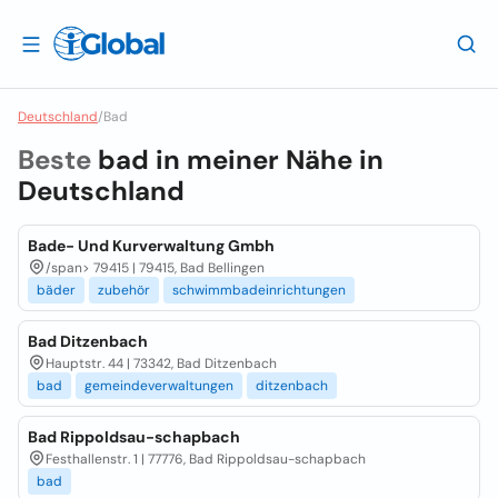
Deutschland
/
Bad
Beste
bad in meiner Nähe in
Deutschland
Bade- Und Kurverwaltung Gmbh
/span>
79415 | 79415, Bad Bellingen
bäder
zubehör
schwimmbadeinrichtungen
Bad Ditzenbach
Hauptstr. 44 | 73342, Bad Ditzenbach
bad
gemeindeverwaltungen
ditzenbach
Bad Rippoldsau-schapbach
Festhallenstr. 1 | 77776, Bad Rippoldsau-schapbach
bad