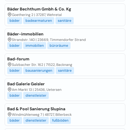
Bäder Bechthum Gmbh & Co. Kg
Goethering 2 | 37287, Wehretal
bäder
badearmaturen
sanitäre
Bäder-immobilien
Strandstr. 140 | 23669, Timmendorfer Strand
bäder
immobilien
büroräume
Bad-forum
Sulzbacher Str. 162 | 71522, Backnang
bäder
bausanierungen
sanitäre
Bad Galerie Geisler
Am Markt 13 | 25436, Uetersen
bäder
dienstleister
Bad & Pool Sanierung Slupina
Windmühlenweg 7 | 48727, Billerbeck
bäder
dienstleister
fußböden