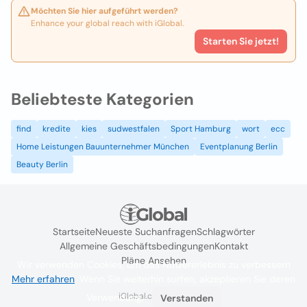
Möchten Sie hier aufgeführt werden?
Enhance your global reach with iGlobal.
Starten Sie jetzt!
Beliebteste Kategorien
find
kredite
kies
sudwestfalen
Sport Hamburg
wort
ecc
Home Leistungen Bauunternehmer München
Eventplanung Berlin
Beauty Berlin
Startseite
Neueste Suchanfragen
Schlagwörter
Allgemeine Geschäftsbedingungen
Kontakt
Pläne Ansehen
Wir verwenden Cookies, um das Nutzererlebnis zu verbessern
Mehr erfahren
. Wenn Sie weiterhin surfen, akzeptieren Sie deren
iGlobal.co @ 2024
Verwendung.
Verstanden