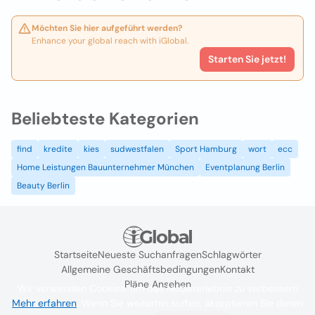
Möchten Sie hier aufgeführt werden?
Enhance your global reach with iGlobal.
Starten Sie jetzt!
Beliebteste Kategorien
find
kredite
kies
sudwestfalen
Sport Hamburg
wort
ecc
Home Leistungen Bauunternehmer München
Eventplanung Berlin
Beauty Berlin
Startseite
Neueste Suchanfragen
Schlagwörter
Allgemeine Geschäftsbedingungen
Kontakt
Pläne Ansehen
Wir verwenden Cookies, um das Nutzererlebnis zu verbessern
Mehr erfahren
. Wenn Sie weiterhin surfen, akzeptieren Sie deren