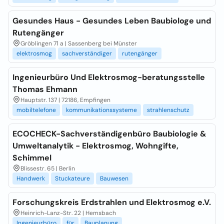
Gesundes Haus - Gesundes Leben Baubiologe und
Rutengänger
Gröblingen 71 a | Sassenberg bei Münster
elektrosmog
sachverständiger
rutengänger
Ingenieurbüro Und Elektrosmog-beratungsstelle
Thomas Ehmann
Hauptstr. 137 | 72186, Empfingen
mobiltelefone
kommunikationssysteme
strahlenschutz
ECOCHECK-Sachverständigenbüro Baubiologie &
Umweltanalytik - Elektrosmog, Wohngifte,
Schimmel
Blissestr. 65 | Berlin
Handwerk
Stuckateure
Bauwesen
Forschungskreis Erdstrahlen und Elektrosmog e.V.
Heinrich-Lanz-Str. 22 | Hemsbach
Ingenieurbüro
für
Bauplanung