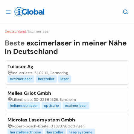
Deutschland
/
Excimerlaser
Beste
excimerlaser in meiner Nähe
in
Deutschland
Tuilaser Ag
Industriestr 15 | 82110, Germering
excimerlaser
hersteller
laser
Melles Griot Gmbh
Lilienthalstr. 30-32 | 64625, Bensheim
heliumneonlaser
optische
excimerlaser
Microlas Lasersystem Gmbh
Robert-bosch-breite 10 | 37079, Göttingen
herstellerarthrose
hersteller
lasersysteme