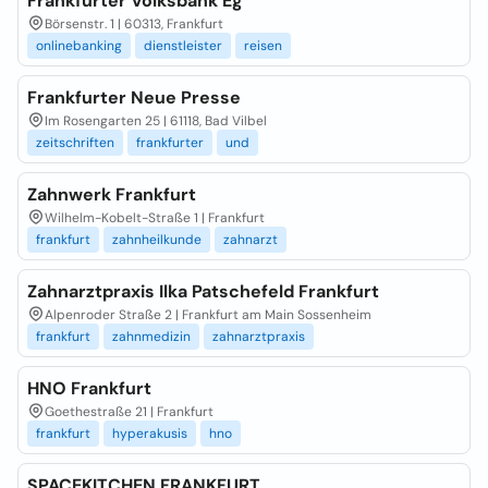
Frankfurter Volksbank Eg
Börsenstr. 1 | 60313, Frankfurt
onlinebanking
dienstleister
reisen
Frankfurter Neue Presse
Im Rosengarten 25 | 61118, Bad Vilbel
zeitschriften
frankfurter
und
Zahnwerk Frankfurt
Wilhelm-Kobelt-Straße 1 | Frankfurt
frankfurt
zahnheilkunde
zahnarzt
Zahnarztpraxis Ilka Patschefeld Frankfurt
Alpenroder Straße 2 | Frankfurt am Main Sossenheim
frankfurt
zahnmedizin
zahnarztpraxis
HNO Frankfurt
Goethestraße 21 | Frankfurt
frankfurt
hyperakusis
hno
SPACEKITCHEN FRANKFURT