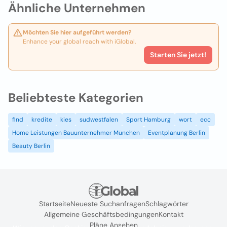
Ähnliche Unternehmen
Möchten Sie hier aufgeführt werden?
Enhance your global reach with iGlobal.
Starten Sie jetzt!
Beliebteste Kategorien
find
kredite
kies
sudwestfalen
Sport Hamburg
wort
ecc
Home Leistungen Bauunternehmer München
Eventplanung Berlin
Beauty Berlin
Startseite
Neueste Suchanfragen
Schlagwörter
Allgemeine Geschäftsbedingungen
Kontakt
Pläne Ansehen