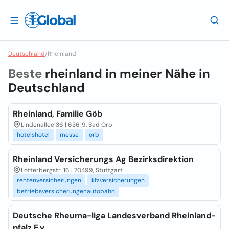
Deutschland
/
Rheinland
Beste
rheinland in meiner Nähe in
Deutschland
Rheinland, Familie Göb
Lindenallee 36 | 63619, Bad Orb
hotelshotel
messe
orb
Rheinland Versicherungs Ag Bezirksdirektion
Lotterbergstr. 16 | 70499, Stuttgart
rentenversicherungen
kfzversicherungen
betriebsversicherungenautobahn
Deutsche Rheuma-liga Landesverband Rheinland-
pfalz E.v