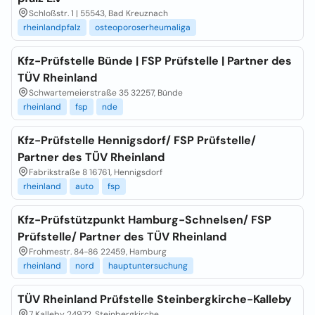
Schloßstr. 1 | 55543, Bad Kreuznach
rheinlandpfalz
osteoporoserheumaliga
Kfz-Prüfstelle Bünde | FSP Prüfstelle | Partner des
TÜV Rheinland
Schwartemeierstraße 35 32257, Bünde
rheinland
fsp
nde
Kfz-Prüfstelle Hennigsdorf/ FSP Prüfstelle/
Partner des TÜV Rheinland
Fabrikstraße 8 16761, Hennigsdorf
rheinland
auto
fsp
Kfz-Prüfstützpunkt Hamburg-Schnelsen/ FSP
Prüfstelle/ Partner des TÜV Rheinland
Frohmestr. 84-86 22459, Hamburg
rheinland
nord
hauptuntersuchung
TÜV Rheinland Prüfstelle Steinbergkirche-Kalleby
7 Kalleby 24972, Steinbergkirche