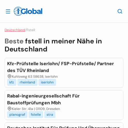
Deutschland
/
Fstell
Beste
fstell in meiner Nähe in
Deutschland
Kfz-Prüfstelle Iserlohn/ FSP-Prüfstelle/ Partner
des TÜV Rheinland
Kuhloweg 63 58638, Iserlohn
kfz
rheinland
iserlohn
Rabal-ingenieurgesellschaft Für
Baustoffprüfungen Mbh
Kieler Str. 41a | 01109, Dresden
planograf
fstelle
stra