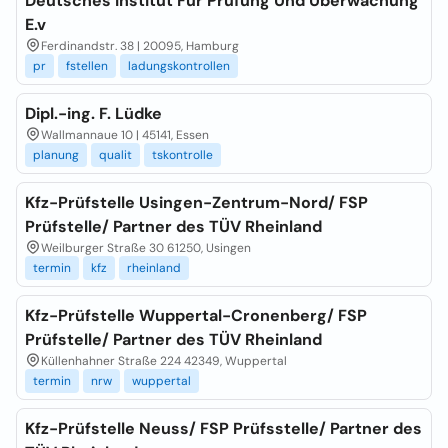
Deutsches Institut Für Prüfung Und Überwachung
E.v
Ferdinandstr. 38 | 20095, Hamburg
pr
fstellen
ladungskontrollen
Dipl.-ing. F. Lüdke
Wallmannaue 10 | 45141, Essen
planung
qualit
tskontrolle
Kfz-Prüfstelle Usingen-Zentrum-Nord/ FSP
Prüfstelle/ Partner des TÜV Rheinland
Weilburger Straße 30 61250, Usingen
termin
kfz
rheinland
Kfz-Prüfstelle Wuppertal-Cronenberg/ FSP
Prüfstelle/ Partner des TÜV Rheinland
Küllenhahner Straße 224 42349, Wuppertal
termin
nrw
wuppertal
Kfz-Prüfstelle Neuss/ FSP Prüfsstelle/ Partner des