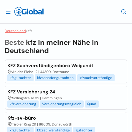
Deutschland
/
Kfz
Beste
kfz in meiner Nähe in
Deutschland
KFZ Sachverständigenbüro Weigandt
An der Eiche 12 | 44309, Dortmund
kfzgutachter
kfzschadengutachten
kfzsachverständige
KFZ Versicherung 24
Sollingstraße 32 | Hemmingen
kfzversicherung
Versicherungsvergleich
Quad
Kfz-sv-büro
Tiroler Ring 29 | 86609, Donauwörth
kfzgutachter
kfzsachverständige
gutachter