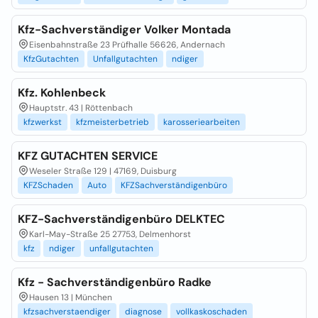
Kfz-Sachverständiger Volker Montada
Eisenbahnstraße 23 Prüfhalle 56626, Andernach
KfzGutachten
Unfallgutachten
ndiger
Kfz. Kohlenbeck
Hauptstr. 43 | Röttenbach
kfzwerkst
kfzmeisterbetrieb
karosseriearbeiten
KFZ GUTACHTEN SERVICE
Weseler Straße 129 | 47169, Duisburg
KFZSchaden
Auto
KFZSachverständigenbüro
KFZ-Sachverständigenbüro DELKTEC
Karl-May-Straße 25 27753, Delmenhorst
kfz
ndiger
unfallgutachten
Kfz - Sachverständigenbüro Radke
Hausen 13 | München
kfzsachverstaendiger
diagnose
vollkaskoschaden