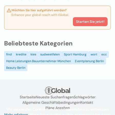
Möchten Sie hier aufgeführt werden?
Enhance your global reach with iGlobal.
Starten Sie jetzt!
Beliebteste Kategorien
find
kredite
kies
sudwestfalen
Sport Hamburg
wort
ecc
Home Leistungen Bauunternehmer München
Eventplanung Berlin
Beauty Berlin
Startseite
Neueste Suchanfragen
Schlagwörter
Allgemeine Geschäftsbedingungen
Kontakt
Pläne Ansehen
Wir verwenden Cookies, um das Nutzererlebnis zu verbessern
Mehr erfahren
. Wenn Sie weiterhin surfen, akzeptieren Sie deren