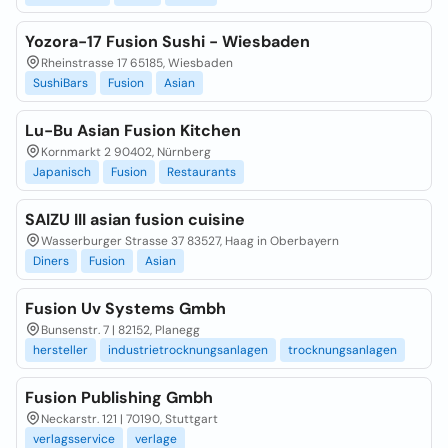
Yozora-17 Fusion Sushi - Wiesbaden
Rheinstrasse 17 65185, Wiesbaden
SushiBars
Fusion
Asian
Lu-Bu Asian Fusion Kitchen
Kornmarkt 2 90402, Nürnberg
Japanisch
Fusion
Restaurants
SAIZU III asian fusion cuisine
Wasserburger Strasse 37 83527, Haag in Oberbayern
Diners
Fusion
Asian
Fusion Uv Systems Gmbh
Bunsenstr. 7 | 82152, Planegg
hersteller
industrietrocknungsanlagen
trocknungsanlagen
Fusion Publishing Gmbh
Neckarstr. 121 | 70190, Stuttgart
verlagsservice
verlage