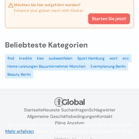
Möchten Sie hier aufgeführt werden?
Enhance your global reach with iGlobal.
Starten Sie jetzt!
Beliebteste Kategorien
find
kredite
kies
sudwestfalen
Sport Hamburg
wort
ecc
Home Leistungen Bauunternehmer München
Eventplanung Berlin
Beauty Berlin
Startseite
Neueste Suchanfragen
Schlagwörter
Allgemeine Geschäftsbedingungen
Kontakt
Pläne Ansehen
Wir verwenden Cookies, um das Nutzererlebnis zu verbessern
Mehr erfahren
. Wenn Sie weiterhin surfen, akzeptieren Sie deren