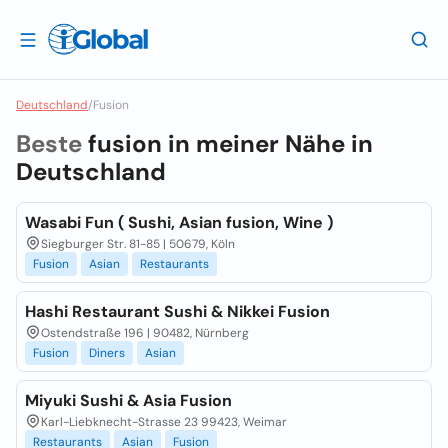
Deutschland
/
Fusion
Beste
fusion in meiner Nähe in
Deutschland
Wasabi Fun ( Sushi, Asian fusion, Wine )
Siegburger Str. 81-85 | 50679, Köln
Fusion
Asian
Restaurants
Hashi Restaurant Sushi & Nikkei Fusion
Ostendstraße 196 | 90482, Nürnberg
Fusion
Diners
Asian
Miyuki Sushi & Asia Fusion
Karl-Liebknecht-Strasse 23 99423, Weimar
Restaurants
Asian
Fusion