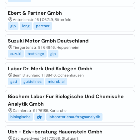
Ebert & Partner Gmbh
Antonienstr. 16 | 06749, Bitterfeld
glp
long
partner
Suzuki Motor Gmbh Deutschland
Tiergartenstr. 8 | 64646, Heppenheim
suzuki
testsiege
glp
Labor Dr. Merk Und Kollegen Gmbh
Beim Braunland 1 | 88416, Ochsenhausen
gad
guidelines
microbial
Biochem Labor Für Biologische Und Chemische
Analytik Gmbh
Daimlerstr. 5 | 76185, Karlsruhe
biologische
glp
laboratorienauftragsanalytik
Ubh - Edv-beratung Hauenstein Gmbh
Dachswaldweg 154 | 70569, Stuttgart