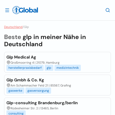
Deutschland
/
Glp
Beste
glp in meiner Nähe in
Deutschland
Glp Medical Ag
Großmoorring 4 | 21079, Hamburg
herstellerpraxisbedarf
glp
medizintechnik
Glp Gmbh & Co. Kg
Am Schammacher Feld 21 | 85567, Grafing
gaswerke
gasversorgung
Glp-consulting Brandenburg/berlin
Rüdesheimer Str. 2 | 13465, Berlin
consulting