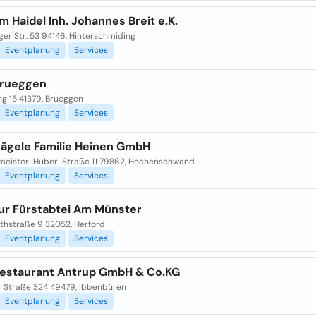
m Haidel Inh. Johannes Breit e.K.
er Str. 53 94146, Hinterschmiding
Eventplanung
Services
Brueggen
ng 15 41379, Brueggen
Eventplanung
Services
Nägele Familie Heinen GmbH
meister-Huber-Straße 11 79862, Höchenschwand
Eventplanung
Services
zur Fürstabtei Am Münster
ethstraße 9 32052, Herford
Eventplanung
Services
Restaurant Antrup GmbH & Co.KG
r Straße 324 49479, Ibbenbüren
Eventplanung
Services