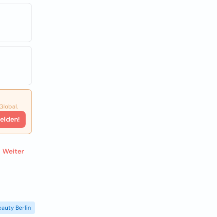
Global.
elden!
Weiter
eauty Berlin