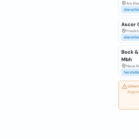
Am Kla
dienstle
Ascor
Friedri
dienstle
Bock &
Mbh
Neue Re
herstell
Unter
Regist