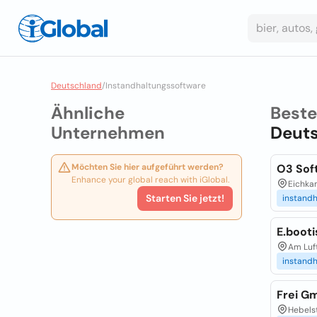
Deutschland
/
Instandhaltungssoftware
Ähnliche
Best
Unternehmen
Deut
Möchten Sie hier aufgeführt werden?
O3 Sof
Enhance your global reach with iGlobal.
Eichkam
Starten Sie jetzt!
instand
E.booti
Am Luft
instand
Frei G
Hebelst