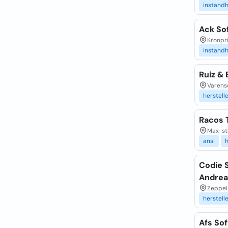
instand
Ack So
Kronpri
instand
Ruiz &
Varense
herstell
Racos 
Max-str
ansi
h
Codie S
Andrea
Zeppeli
herstell
Afs So