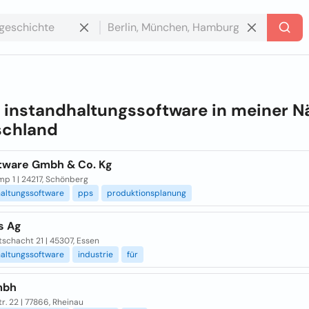
e
instandhaltungssoftware in meiner N
schland
tware Gmbh & Co. Kg
p 1 | 24217, Schönberg
haltungssoftware
pps
produktionsplanung
s Ag
schacht 21 | 45307, Essen
haltungssoftware
industrie
für
mbh
r. 22 | 77866, Rheinau