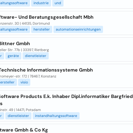
haltungssoftware
industrie
und
ftware- Und Beratungsgesellschaft Mbh
nzenstr. 30 | 44135, Dortmund
haltungssoftware
hersteller
automationseinrichtungen
 Bittner Gmbh
ller Str. 77b | 33397, Rietberg
er
geräte
dienstleister
Technische Informationssysteme Gmbh
omeyer-str. 172 | 78467, Konstanz
ersteller
visio
oftware Products E.k. Inhaber Dipl.informatiker Bargfried
s
nstr. 49 | 14471, Potsdam
er
dienstleister
instandhaltungssoftware
ftware Gmbh & Co Kg