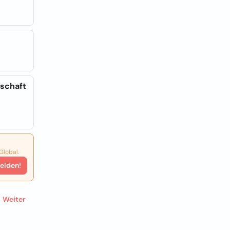
lschaft
Global.
elden!
Weiter