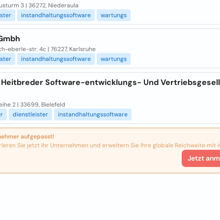
usturm 3 | 36272, Niederaula
ister
instandhaltungssoftware
wartungs
 Gmbh
ch-eberle-str. 4c | 76227, Karlsruhe
ister
instandhaltungssoftware
wartungs
 Heitbreder Software-entwicklungs- Und Vertriebsgesel
ihe 2 | 33699, Bielefeld
er
dienstleister
instandhaltungssoftware
nehmer aufgepasst!
rieren Sie jetzt Ihr Unternehmen und erweitern Sie Ihre globale Reichweite mit i
Jetzt anm