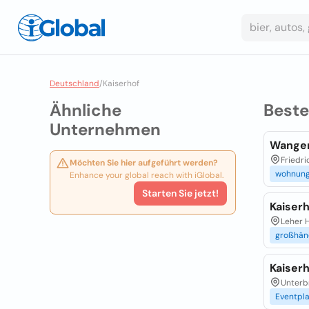
Deutschland
/
Kaiserhof
Ähnliche
Best
Unternehmen
Wanger
Friedri
Möchten Sie hier aufgeführt werden?
wohnun
Enhance your global reach with iGlobal.
Starten Sie jetzt!
Kaiser
Leher H
großhän
Kaiser
Unterbr
Eventpl