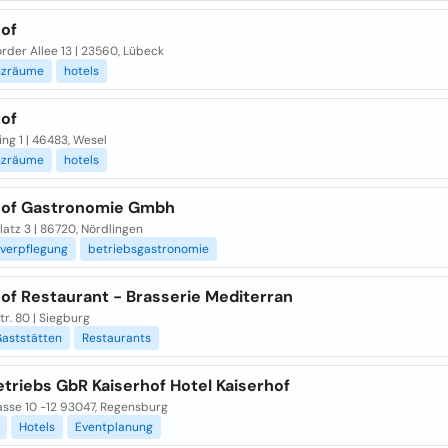
hof
rder Allee 13 | 23560, Lübeck
nzräume
hotels
hof
ing 1 | 46483, Wesel
nzräume
hotels
hof Gastronomie Gmbh
atz 3 | 86720, Nördlingen
sverpflegung
betriebsgastronomie
of Restaurant - Brasserie Mediterran
tr. 80 | Siegburg
aststätten
Restaurants
triebs GbR Kaiserhof Hotel Kaiserhof
sse 10 -12 93047, Regensburg
Hotels
Eventplanung