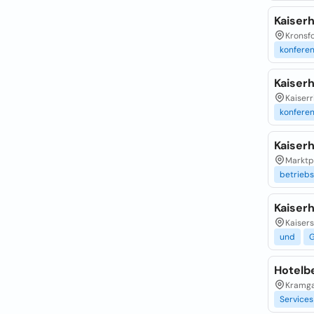
Kaiser
Kronsfo
konfere
Kaiser
Kaiserr
konfere
Kaiser
Marktpl
betrieb
Kaiserh
Kaisers
und
G
Hotelbe
Kramga
Services