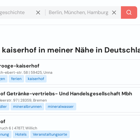
e
kaiserhof in meiner Nähe in
Deutschl
ooge-kaiserhof
ch-ebert-str. 58 | 59425, Unna
gen
ferien
kaiserhof
hof Getränke-vertriebs- Und Handelsgesellschaft Mbh
eerstr. 97 | 28359, Bremen
dler
mineralbrunnen
mineralwasser
hof
uch 6 | 47877, Willich
anung
Hotels
Veranstaltungsorte