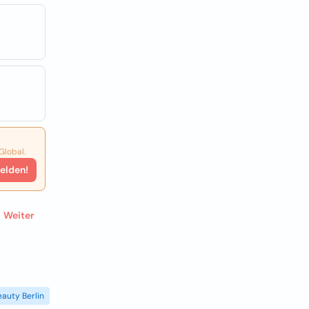
Global.
elden!
Weiter
eauty Berlin