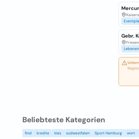
Mercur
Kaiser
Eventpl
Gebr. 
Friesen
Lebensm
Unter
Regist
Beliebteste Kategorien
find
kredite
kies
sudwestfalen
Sport Hamburg
wort