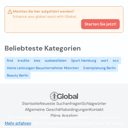
Möchten Sie hier aufgeführt werden?
Enhance your global reach with iGlobal.
Starten Sie jetzt!
Beliebteste Kategorien
find
kredite
kies
sudwestfalen
Sport Hamburg
wort
ecc
Home Leistungen Bauunternehmer München
Eventplanung Berlin
Beauty Berlin
Startseite
Neueste Suchanfragen
Schlagwörter
Allgemeine Geschäftsbedingungen
Kontakt
Pläne Ansehen
Wir verwenden Cookies, um das Nutzererlebnis zu verbessern
Mehr erfahren
. Wenn Sie weiterhin surfen, akzeptieren Sie deren