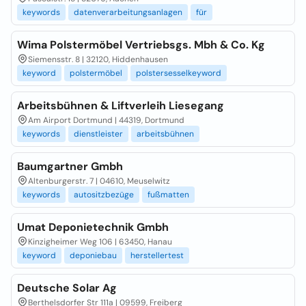
keywords
datenverarbeitungsanlagen
für
Wima Polstermöbel Vertriebsgs. Mbh & Co. Kg
Siemensstr. 8 | 32120, Hiddenhausen
keyword
polstermöbel
polstersesselkeyword
Arbeitsbühnen & Liftverleih Liesegang
Am Airport Dortmund | 44319, Dortmund
keywords
dienstleister
arbeitsbühnen
Baumgartner Gmbh
Altenburgerstr. 7 | 04610, Meuselwitz
keywords
autositzbezüge
fußmatten
Umat Deponietechnik Gmbh
Kinzigheimer Weg 106 | 63450, Hanau
keyword
deponiebau
herstellertest
Deutsche Solar Ag
Berthelsdorfer Str 111a | 09599, Freiberg