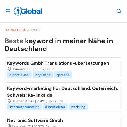
Deutschland
/
Keyword
Beste
keyword in meiner Nähe in
Deutschland
Keywords Gmbh Translations-übersetzungen
Brunowstr. 31 | 13507, Berlin
dienstleister
englische
sprache
Keyword-marketing Für Deutschland, Österreich,
Schweiz: Ka-links.de
Belchenstr. 42 | 76199, Karlsruhe
internetpromotion
dienstleister
werbung
Netronic Software Gmbh
Pascalstr. 15 | 52076, Aachen