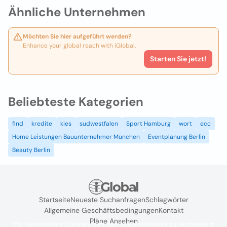
Ähnliche Unternehmen
Möchten Sie hier aufgeführt werden?
Enhance your global reach with iGlobal.
Starten Sie jetzt!
Beliebteste Kategorien
find
kredite
kies
sudwestfalen
Sport Hamburg
wort
ecc
Home Leistungen Bauunternehmer München
Eventplanung Berlin
Beauty Berlin
Startseite
Neueste Suchanfragen
Schlagwörter
Allgemeine Geschäftsbedingungen
Kontakt
Pläne Ansehen
Wir verwenden Cookies, um das Nutzererlebnis zu verbessern