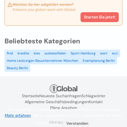
Möchten Sie hier aufgeführt werden?
Enhance your global reach with iGlobal.
Starten Sie jetzt!
Beliebteste Kategorien
find
kredite
kies
sudwestfalen
Sport Hamburg
wort
ecc
Home Leistungen Bauunternehmer München
Eventplanung Berlin
Beauty Berlin
Startseite
Neueste Suchanfragen
Schlagwörter
Allgemeine Geschäftsbedingungen
Kontakt
Pläne Ansehen
Wir verwenden Cookies, um das Nutzererlebnis zu verbessern
Mehr erfahren
. Wenn Sie weiterhin surfen, akzeptieren Sie deren
iGlobal.co @ 2024
Verwendung.
Verstanden