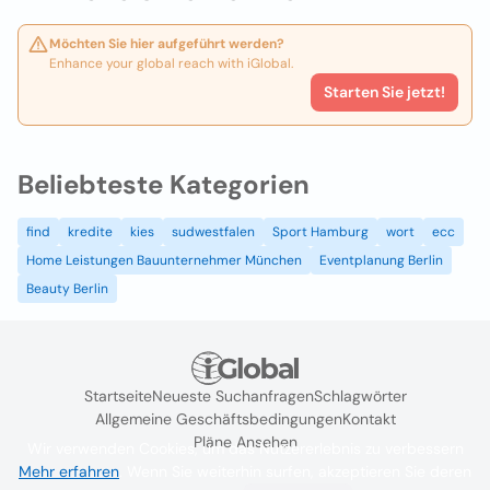
Möchten Sie hier aufgeführt werden?
Enhance your global reach with iGlobal.
Starten Sie jetzt!
Beliebteste Kategorien
find
kredite
kies
sudwestfalen
Sport Hamburg
wort
ecc
Home Leistungen Bauunternehmer München
Eventplanung Berlin
Beauty Berlin
Startseite
Neueste Suchanfragen
Schlagwörter
Allgemeine Geschäftsbedingungen
Kontakt
Pläne Ansehen
Wir verwenden Cookies, um das Nutzererlebnis zu verbessern
Mehr erfahren
. Wenn Sie weiterhin surfen, akzeptieren Sie deren