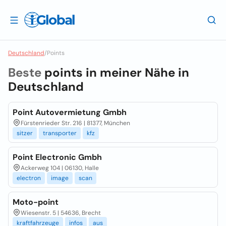
Deutschland
/
Points
Beste
points in meiner Nähe in
Deutschland
Point Autovermietung Gmbh
Fürstenrieder Str. 216 | 81377, München
sitzer
transporter
kfz
Point Electronic Gmbh
Ackerweg 104 | 06130, Halle
electron
image
scan
Moto-point
Wiesenstr. 5 | 54636, Brecht
kraftfahrzeuge
infos
aus