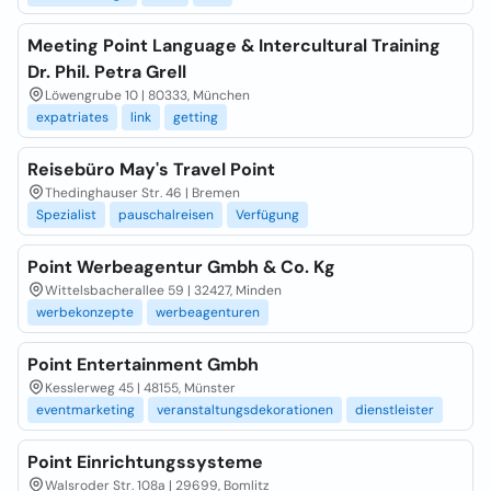
Meeting Point Language & Intercultural Training
Dr. Phil. Petra Grell
Löwengrube 10 | 80333, München
expatriates
link
getting
Reisebüro May's Travel Point
Thedinghauser Str. 46 | Bremen
Spezialist
pauschalreisen
Verfügung
Point Werbeagentur Gmbh & Co. Kg
Wittelsbacherallee 59 | 32427, Minden
werbekonzepte
werbeagenturen
Point Entertainment Gmbh
Kesslerweg 45 | 48155, Münster
eventmarketing
veranstaltungsdekorationen
dienstleister
Point Einrichtungssysteme
Walsroder Str. 108a | 29699, Bomlitz