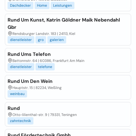
Dachdecker
Home
Leistungen
Rund Um Kunst, Katrin Göldner Maik Nebendahl
Gbr
Rendsburger Landstr. 183 | 24113, Kiel
dienstleister
gro
galerien
Rund Ums Telefon
Battonnstr. 64 | 60386, Frankfurt Am Main
dienstleister
telefone
Rund Um Den Wein
Hauptstr. 15 | 82234, Weßling
weinbau
Rund
Otto-lilienthal-str. 9 | 79331, Teningen
zahntechnik
Rund Fördertechnik Gmbh