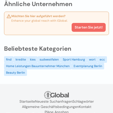
Ähnliche Unternehmen
Möchten Sie hier aufgeführt werden?
Enhance your global reach with iGlobal.
Starten Sie jetzt!
Beliebteste Kategorien
find
kredite
kies
sudwestfalen
Sport Hamburg
wort
ecc
Home Leistungen Bauunternehmer München
Eventplanung Berlin
Beauty Berlin
Startseite
Neueste Suchanfragen
Schlagwörter
Allgemeine Geschäftsbedingungen
Kontakt
Pläne Ansehen