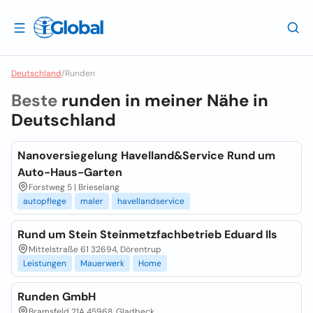
Deutschland
/
Runden
Beste
runden in meiner Nähe in
Deutschland
Nanoversiegelung Havelland&Service Rund um
Auto-Haus-Garten
Forstweg 5 | Brieselang
autopflege
maler
havellandservice
Rund um Stein Steinmetzfachbetrieb Eduard Ils
Mittelstraße 61 32694, Dörentrup
Leistungen
Mauerwerk
Home
Runden GmbH
Bramsfeld 21A 45968, Gladbeck