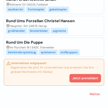
Kötnerei 13 | 34233, Fuldatal
sackkarren
frontstapler
gabelstapler
Rund Ums Porzellan Christel Hansen
Hauptstr. 54 | 24975, Hürup
großhändler
fensterbilder
pigmente
Rund Um Die Puppe
Im Flürchen 19 | 54311, Trierweiler
kleinkinderspielzeug
spielwaren
stoffpuppen
Unternehmer aufgepasst!
Registrieren Sie jetzt Ihr Unternehmen und erweitern Sie Ihre
globale Reichweite mit iGlobal.
Jetzt anmelden!
Weiter