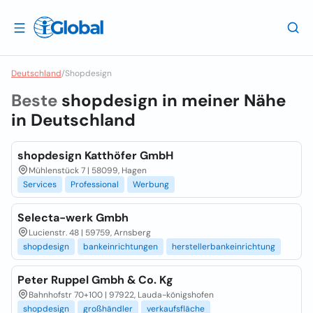
Deutschland
/
Shopdesign
Beste
shopdesign in meiner Nähe
in
Deutschland
shopdesign Katthöfer GmbH
Mühlenstück 7 | 58099, Hagen
Services
Professional
Werbung
Selecta-werk Gmbh
Lucienstr. 48 | 59759, Arnsberg
shopdesign
bankeinrichtungen
herstellerbankeinrichtung
Peter Ruppel Gmbh & Co. Kg
Bahnhofstr 70+100 | 97922, Lauda-königshofen
shopdesign
großhändler
verkaufsfläche