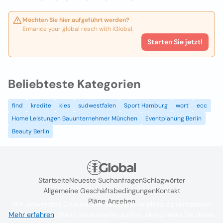
Möchten Sie hier aufgeführt werden?
Enhance your global reach with iGlobal.
Starten Sie jetzt!
Beliebteste Kategorien
find
kredite
kies
sudwestfalen
Sport Hamburg
wort
ecc
Home Leistungen Bauunternehmer München
Eventplanung Berlin
Beauty Berlin
Startseite
Neueste Suchanfragen
Schlagwörter
Allgemeine Geschäftsbedingungen
Kontakt
Pläne Ansehen
Wir verwenden Cookies, um das Nutzererlebnis zu verbessern
Mehr erfahren
. Wenn Sie weiterhin surfen, akzeptieren Sie deren