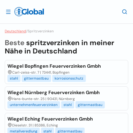
Deutschland
/
Spritzverzinken
Beste
spritzverzinken in meiner
Nähe in
Deutschland
Wiegel Bopfingen Feuerverzinken Gmbh
Carl-zeiss-str. 7 | 73441, Bopfingen
stahl
gittermastbau
korrosionsschutz
Wiegel Nürnberg Feuerverzinken Gmbh
Hans-bunte-str. 25 | 90431, Nürnberg
unternehmenfeuerverzinken
stahl
gittermastbau
Wiegel Eching Feuerverzinken Gmbh
Dieselstr. 31 | 85386, Eching
metallveredlung
stahl
gittermastbau