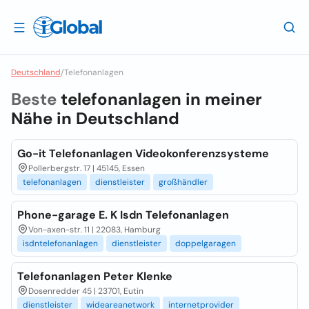
Deutschland
/
Telefonanlagen
Beste
telefonanlagen in meiner
Nähe in
Deutschland
Go-it Telefonanlagen Videokonferenzsysteme
Pollerbergstr. 17 | 45145, Essen
telefonanlagen
dienstleister
großhändler
Phone-garage E. K Isdn Telefonanlagen
Von-axen-str. 11 | 22083, Hamburg
isdntelefonanlagen
dienstleister
doppelgaragen
Telefonanlagen Peter Klenke
Dosenredder 45 | 23701, Eutin
dienstleister
wideareanetwork
internetprovider