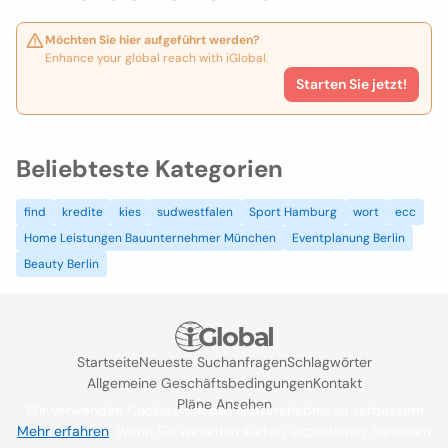
Möchten Sie hier aufgeführt werden?
Enhance your global reach with iGlobal.
Starten Sie jetzt!
Beliebteste Kategorien
find
kredite
kies
sudwestfalen
Sport Hamburg
wort
ecc
Home Leistungen Bauunternehmer München
Eventplanung Berlin
Beauty Berlin
Startseite
Neueste Suchanfragen
Schlagwörter
Allgemeine Geschäftsbedingungen
Kontakt
Pläne Ansehen
Wir verwenden Cookies, um das Nutzererlebnis zu verbessern
Mehr erfahren
. Wenn Sie weiterhin surfen, akzeptieren Sie deren