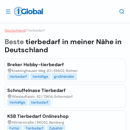
Deutschland
/
Tierbedarf
Beste
tierbedarf in meiner Nähe in
Deutschland
Breker Hobby-tierbedarf
Kneblinghauser Weg 20 | 59602, Rüthen
tierbedarf
tierkäfige
großhändler
Schnuffelnase Tierbedarf
Wieslauftalstr. 82 | 73614, Schorndorf
tierkäfige
tierbedarf
KSB Tierbedarf Onlineshop
Hiltnerstraße | 96052, Bamberg
Futter
Tierbedarf
Zubehör