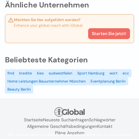
Ähnliche Unternehmen
Möchten Sie hier aufgeführt werden?
Enhance your global reach with iGlobal.
Starten Sie jetzt!
Beliebteste Kategorien
find
kredite
kies
sudwestfalen
Sport Hamburg
wort
ecc
Home Leistungen Bauunternehmer München
Eventplanung Berlin
Beauty Berlin
Startseite
Neueste Suchanfragen
Schlagwörter
Allgemeine Geschäftsbedingungen
Kontakt
Pläne Ansehen
Wir verwenden Cookies, um das Nutzererlebnis zu verbessern