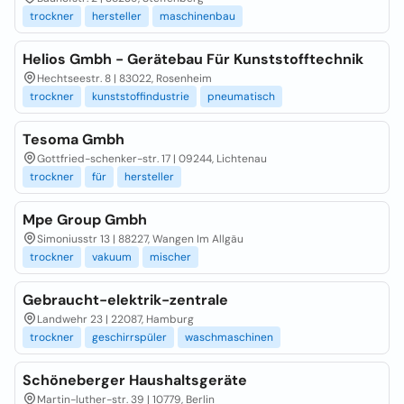
trockner
hersteller
maschinenbau
Helios Gmbh - Gerätebau Für Kunststofftechnik
Hechtseestr. 8 | 83022, Rosenheim
trockner
kunststoffindustrie
pneumatisch
Tesoma Gmbh
Gottfried-schenker-str. 17 | 09244, Lichtenau
trockner
für
hersteller
Mpe Group Gmbh
Simoniusstr 13 | 88227, Wangen Im Allgäu
trockner
vakuum
mischer
Gebraucht-elektrik-zentrale
Landwehr 23 | 22087, Hamburg
trockner
geschirrspüler
waschmaschinen
Schöneberger Haushaltsgeräte
Martin-luther-str. 39 | 10779, Berlin