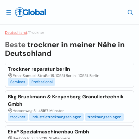
Deutschland
/
Trockner
Beste
trockner in meiner Nähe in
Deutschland
Trockner reparatur berlin
Erna-Samuel-Straße 18, 10551 Berlin | 10551, Berlin
Services
Professional
Bkg Bruckmann & Kreyenborg Granuliertechnik
Gmbh
Hessenweg 3 | 48157, Münster
trockner
industrietrocknungsanlagen
trocknungsanlagen
Eha® Spezialmaschinenbau Gmbh
Bauhofstr. 2 | 35239, Steffenberg