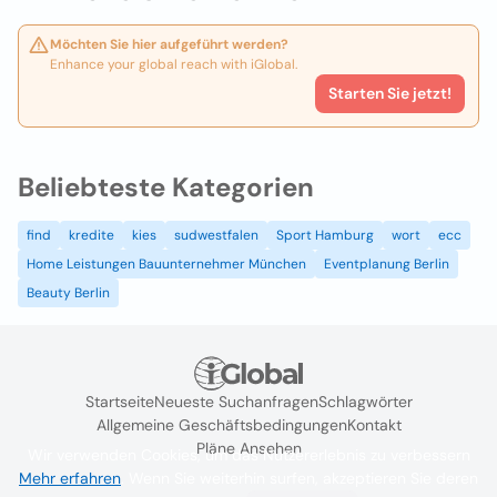
Möchten Sie hier aufgeführt werden?
Enhance your global reach with iGlobal.
Starten Sie jetzt!
Beliebteste Kategorien
find
kredite
kies
sudwestfalen
Sport Hamburg
wort
ecc
Home Leistungen Bauunternehmer München
Eventplanung Berlin
Beauty Berlin
Startseite
Neueste Suchanfragen
Schlagwörter
Allgemeine Geschäftsbedingungen
Kontakt
Pläne Ansehen
Wir verwenden Cookies, um das Nutzererlebnis zu verbessern
Mehr erfahren
. Wenn Sie weiterhin surfen, akzeptieren Sie deren