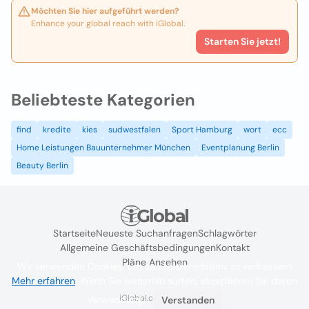
Möchten Sie hier aufgeführt werden?
Enhance your global reach with iGlobal.
Starten Sie jetzt!
Beliebteste Kategorien
find
kredite
kies
sudwestfalen
Sport Hamburg
wort
ecc
Home Leistungen Bauunternehmer München
Eventplanung Berlin
Beauty Berlin
Startseite
Neueste Suchanfragen
Schlagwörter
Allgemeine Geschäftsbedingungen
Kontakt
Pläne Ansehen
Wir verwenden Cookies, um das Nutzererlebnis zu verbessern
Mehr erfahren
. Wenn Sie weiterhin surfen, akzeptieren Sie deren
iGlobal.co @ 2024
Verwendung.
Verstanden