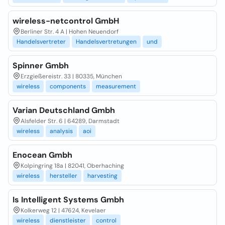
wireless-netcontrol GmbH
Berliner Str. 4 A | Hohen Neuendorf
Handelsvertreter
Handelsvertretungen
und
Spinner Gmbh
Erzgießereistr. 33 | 80335, München
wireless
components
measurement
Varian Deutschland Gmbh
Alsfelder Str. 6 | 64289, Darmstadt
wireless
analysis
aoi
Enocean Gmbh
Kolpingring 18a | 82041, Oberhaching
wireless
hersteller
harvesting
Is Intelligent Systems Gmbh
Kolkerweg 12 | 47624, Kevelaer
wireless
dienstleister
control