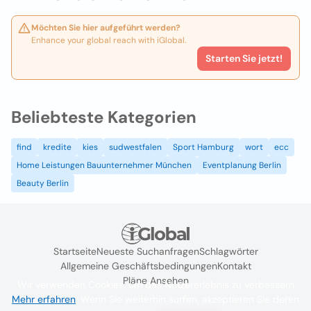
Möchten Sie hier aufgeführt werden?
Enhance your global reach with iGlobal.
Starten Sie jetzt!
Beliebteste Kategorien
find
kredite
kies
sudwestfalen
Sport Hamburg
wort
ecc
Home Leistungen Bauunternehmer München
Eventplanung Berlin
Beauty Berlin
Startseite
Neueste Suchanfragen
Schlagwörter
Allgemeine Geschäftsbedingungen
Kontakt
Pläne Ansehen
Wir verwenden Cookies, um das Nutzererlebnis zu verbessern
Mehr erfahren
. Wenn Sie weiterhin surfen, akzeptieren Sie deren