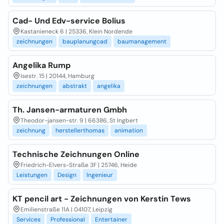
Cad- Und Edv-service Bolius
Kastanieneck 6 | 25336, Klein Nordende
zeichnungen
bauplanungcad
baumanagement
Angelika Rump
Isestr. 15 | 20144, Hamburg
zeichnungen
abstrakt
angelika
Th. Jansen-armaturen Gmbh
Theodor-jansen-str. 9 | 66386, St Ingbert
zeichnung
herstellerthomas
animation
Technische Zeichnungen Online
Friedrich-Elvers-Straße 3F | 25746, Heide
Leistungen
Design
Ingenieur
KT pencil art - Zeichnungen von Kerstin Tews
Emilienstraße 11A | 04107, Leipzig
Services
Professional
Entertainer