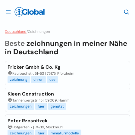
Deutschland
/
Zeichnungen
Beste
zeichnungen in meiner Nähe
in
Deutschland
Fricker Gmbh & Co. Kg
Kaulbachstr. 51-53 | 75175, Pforzheim
zeichnung
uhren
use
Kleen Construction
Tannenbergstr. 15 | 59069, Hamm
zeichnungen
fuer
genutzt
Peter Rzesnitzek
Hofgarten 7 | 74219, Möckmühl
zeichnungen
fuer
miniaturmodelle