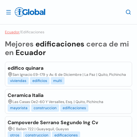
Ecuador
/
Edificaciones
Mejores
edificaciones
cerca de mi
en
Ecuador
edifico quinara
San Ignacio E9-179 y Av. 6 de Diciembre | La Paz | Quito, Pichincha
viviendas
edificios
multi
Ceramica Italia
Las Casas Oe2-60 Y Versalles, Esq. | Quito, Pichincha
mayorista
construccion
edificaciones
Campoverde Serrano Segundo Ing Cv
C Ballen 722 | Guayaquil, Guayas
otros
construccion
edificaciones