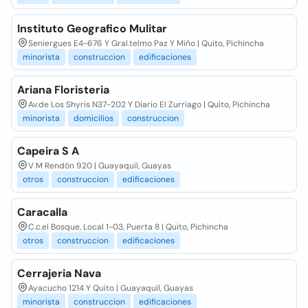
Instituto Geografico Mulitar
Seniergues E4-676 Y Gral.telmo Paz Y Miño | Quito, Pichincha
minorista
construccion
edificaciones
Ariana Floristeria
Av.de Los Shyris N37-202 Y Diario El Zurriago | Quito, Pichincha
minorista
domicilios
construccion
Capeira S A
V M Rendón 920 | Guayaquil, Guayas
otros
construccion
edificaciones
Caracalla
C.c.el Bosque, Local 1-03, Puerta 8 | Quito, Pichincha
otros
construccion
edificaciones
Cerrajeria Nava
Ayacucho 1214 Y Quito | Guayaquil, Guayas
minorista
construccion
edificaciones