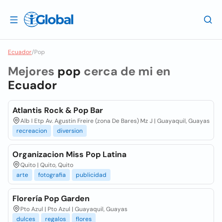
Ecuador
/
Pop
Mejores
pop
cerca de mi en
Ecuador
Atlantis Rock & Pop Bar
Alb I Etp Av. Agustin Freire (zona De Bares) Mz J | Guayaquil, Guayas
recreacion
diversion
Organizacion Miss Pop Latina
Quito | Quito, Quito
arte
fotografia
publicidad
Florería Pop Garden
Pto Azul | Pto Azul | Guayaquil, Guayas
dulces
regalos
flores