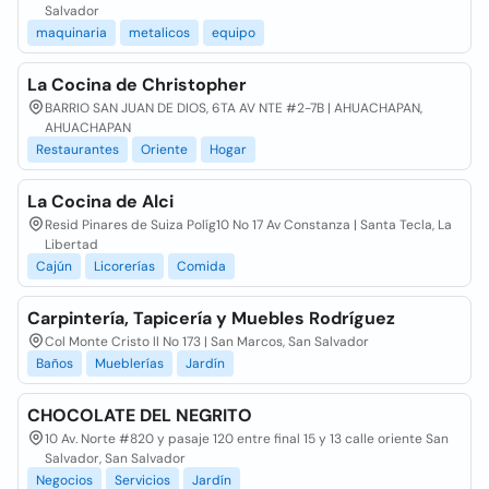
Salvador
maquinaria
metalicos
equipo
La Cocina de Christopher
BARRIO SAN JUAN DE DIOS, 6TA AV NTE #2-7B | AHUACHAPAN,
AHUACHAPAN
Restaurantes
Oriente
Hogar
La Cocina de Alci
Resid Pinares de Suiza Políg10 No 17 Av Constanza | Santa Tecla, La
Libertad
Cajún
Licorerías
Comida
Carpintería, Tapicería y Muebles Rodríguez
Col Monte Cristo ll No 173 | San Marcos, San Salvador
Baños
Mueblerías
Jardín
CHOCOLATE DEL NEGRITO
10 Av. Norte #820 y pasaje 120 entre final 15 y 13 calle oriente San
Salvador, San Salvador
Negocios
Servicios
Jardín