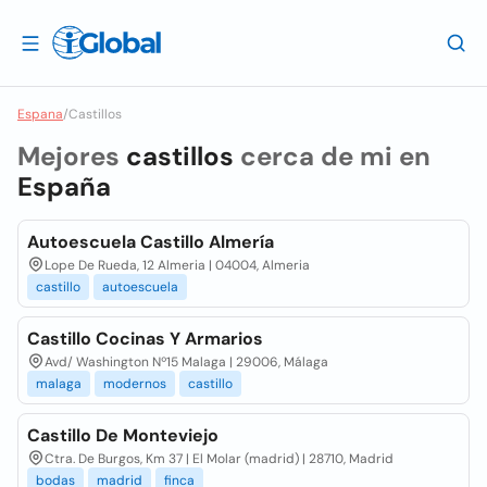
Espana
/
Castillos
Mejores
castillos
cerca de mi en
España
Autoescuela Castillo Almería
Lope De Rueda, 12 Almeria | 04004, Almeria
castillo
autoescuela
Castillo Cocinas Y Armarios
Avd/ Washington Nº15 Malaga | 29006, Málaga
malaga
modernos
castillo
Castillo De Monteviejo
Ctra. De Burgos, Km 37 | El Molar (madrid) | 28710, Madrid
bodas
madrid
finca