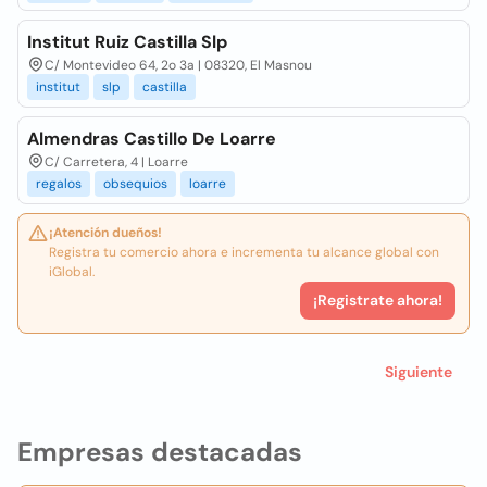
Institut Ruiz Castilla Slp
C/ Montevideo 64, 2o 3a | 08320, El Masnou
institut
slp
castilla
Almendras Castillo De Loarre
C/ Carretera, 4 | Loarre
regalos
obsequios
loarre
¡Atención dueños!
Registra tu comercio ahora e incrementa tu alcance global con
iGlobal.
¡Registrate ahora!
Siguiente
Empresas destacadas