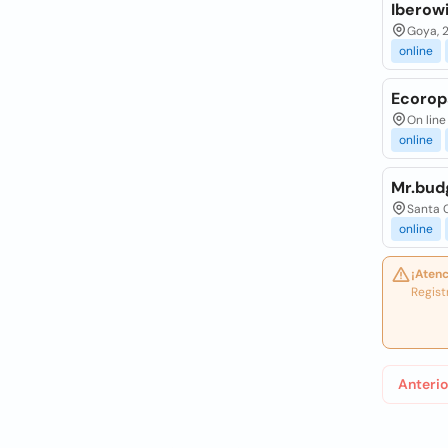
Iberowi
Goya, 2
online
Ecorop
On line
online
Mr.bud
Santa C
online
¡Atenc
Regist
Anterio