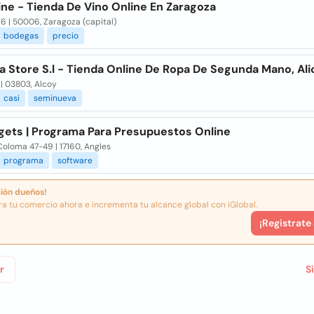
ne - Tienda De Vino Online En Zaragoza
6 | 50006, Zaragoza (capital)
bodegas
precio
a Store S.l - Tienda Online De Ropa De Segunda Mano, Al
 | 03803, Alcoy
casi
seminueva
gets | Programa Para Presupuestos Online
oloma 47-49 | 17160, Angles
programa
software
ión dueños!
ra tu comercio ahora e incrementa tu alcance global con iGlobal.
¡Registrate
r
S