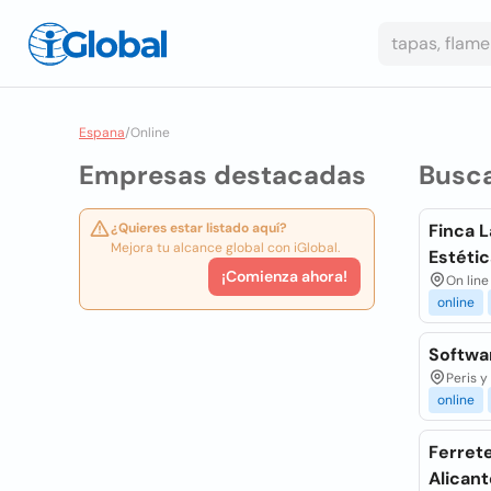
Espana
/
Online
Empresas destacadas
Busc
¿Quieres estar listado aquí?
Finca L
Mejora tu alcance global con iGlobal.
Estétic
¡Comienza ahora!
On line
online
Softwa
Peris y
online
Ferrete
Alicant