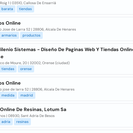
oig 1 | 03510, Callosa De Ensarriá
barata
tiendas
os Online
 Jose de Larra 52 | 28806, Alcala De Henares
armarios
productos
ilenio Sistemas - Diseño De Paginas Web Y Tiendas Onlin
se
co de Moure, 20 | 32002, Orense (ciudad)
tiendas
orense
os Online
 jose de larra 52 | 28806, Alcala De Henares
medida
madrid
 Online De Resinas, Lotum Sa
nos | 08930, Sant Adria De Besos
adria
resinas