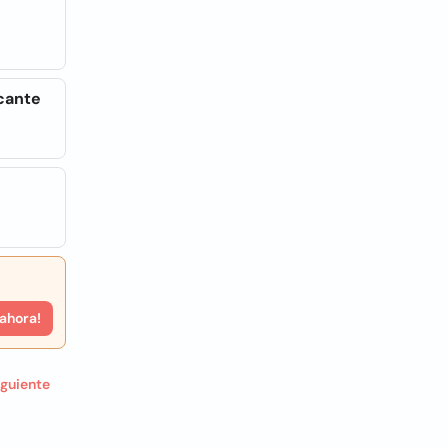
icante
 ahora!
iguiente