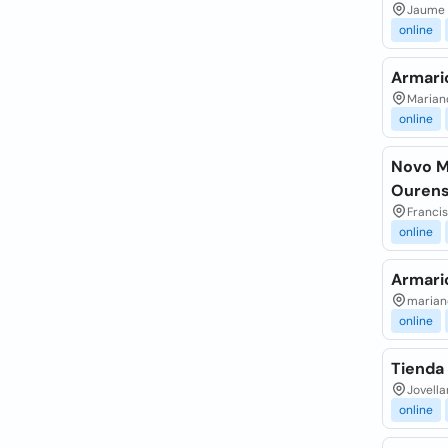
Jaume R
online
Armari
Mariano
online
Novo M
Ouren
Francis
online
Armari
mariano
online
Tienda
Jovella
online